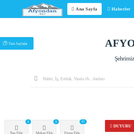
Ana Sayfa
Haberler
AFYO
Tüm Sayfalar
Şehrimizd
0
8
97
DUYURU
İlan Ekle
Mekan Ekle
Firma Ekle