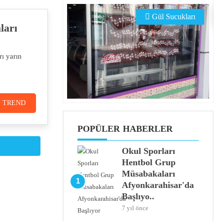
Gül Sucukları
ları
ı yarın
TREND
POPÜLER HABERLER
Okul Sporları
Hentbol Grup
Müsabakaları
1
Afyonkarahisar'da
Başlıyo..
7 yıl önce