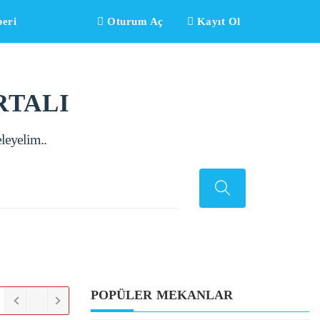
eri
Oturum Aç
Kayıt Ol
RTALI
eleyelim..
POPÜLER MEKANLAR