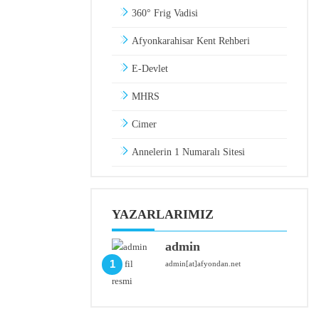
360° Frig Vadisi
Afyonkarahisar Kent Rehberi
E-Devlet
MHRS
Cimer
Annelerin 1 Numaralı Sitesi
YAZARLARIMIZ
admin
1
admin[at]afyondan.net