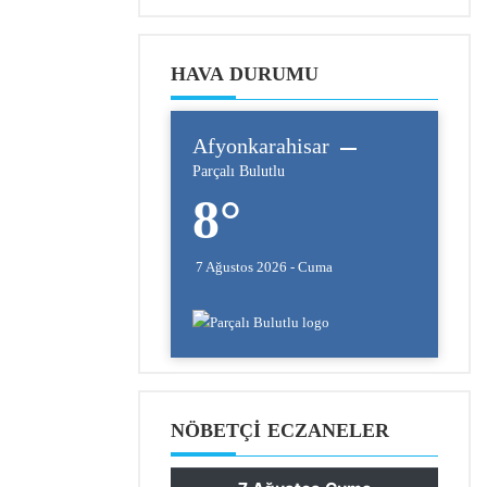
HAVA DURUMU
Afyonkarahisar
Parçalı Bulutlu
8°
7 Ağustos 2026 - Cuma
NÖBETÇI ECZANELER