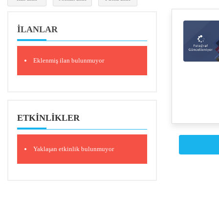
İLANLAR
Eklenmiş ilan bulunmuyor
ETKINLIKLER
Yaklaşan etkinlik bulunmuyor