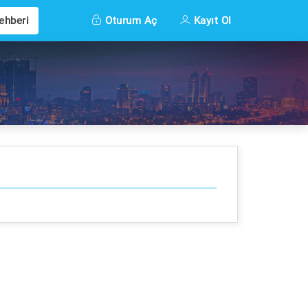
ehberi
Oturum Aç
Kayıt Ol