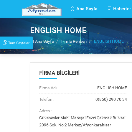
Ana Sayfa
Haberler
ENGLISH HOME
Ana Sayfa
Firma Rehberi
ENGLISH HOME
Tüm Sayfalar
FIRMA BILGILERI
Firma Adı :
ENGLISH HOME
Telefon :
0(850) 290 70 34
Adres :
Güvenevler Mah. Mareşal Fevzi Çakmak Bulvarı
2096 Sok. No:2 Merkez/Afyonkarahisar