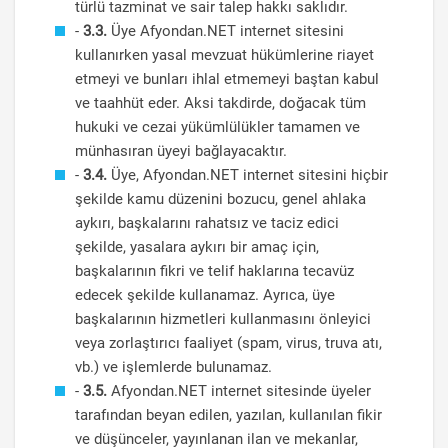
türlü tazminat ve sair talep hakkı saklıdır.
-
3.3.
Üye Afyondan.NET internet sitesini
kullanırken yasal mevzuat hükümlerine riayet
etmeyi ve bunları ihlal etmemeyi baştan kabul
ve taahhüt eder. Aksi takdirde, doğacak tüm
hukuki ve cezai yükümlülükler tamamen ve
münhasıran üyeyi bağlayacaktır.
-
3.4.
Üye, Afyondan.NET internet sitesini hiçbir
şekilde kamu düzenini bozucu, genel ahlaka
aykırı, başkalarını rahatsız ve taciz edici
şekilde, yasalara aykırı bir amaç için,
başkalarının fikri ve telif haklarına tecavüz
edecek şekilde kullanamaz. Ayrıca, üye
başkalarının hizmetleri kullanmasını önleyici
veya zorlaştırıcı faaliyet (spam, virus, truva atı,
vb.) ve işlemlerde bulunamaz.
-
3.5.
Afyondan.NET internet sitesinde üyeler
tarafından beyan edilen, yazılan, kullanılan fikir
ve düşünceler, yayınlanan ilan ve mekanlar,