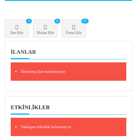
0
8
97
İlan Ekle
Mekan Ekle
Firma Ekle
İLANLAR
Eklenmiş ilan bulunmuyor
ETKINLIKLER
Yaklaşan etkinlik bulunmuyor