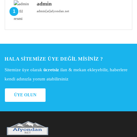
admin
1
admin[at]afyondan.net
HALA SITEMIZE ÜYE DEĞIL MISINIZ ?
Sitemize üye olarak
ücretsiz
ilan & mekan ekleyebilir, haberlere
kendi adınızla yorum atabilirsiniz
ÜYE OLUN