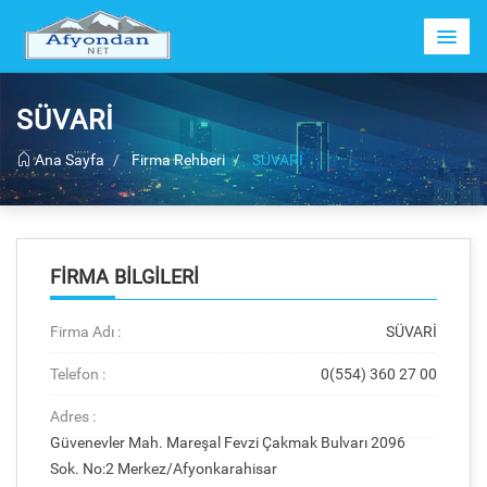
SÜVARİ
Ana Sayfa
Firma Rehberi
SÜVARİ
FIRMA BILGILERI
Firma Adı :
SÜVARİ
Telefon :
0(554) 360 27 00
Adres :
Güvenevler Mah. Mareşal Fevzi Çakmak Bulvarı 2096
Sok. No:2 Merkez/Afyonkarahisar