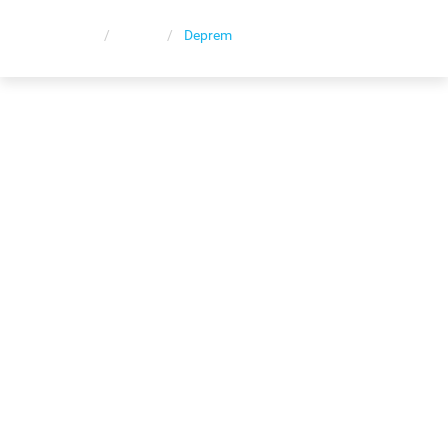
Ana Sayfa
Haber
Deprem