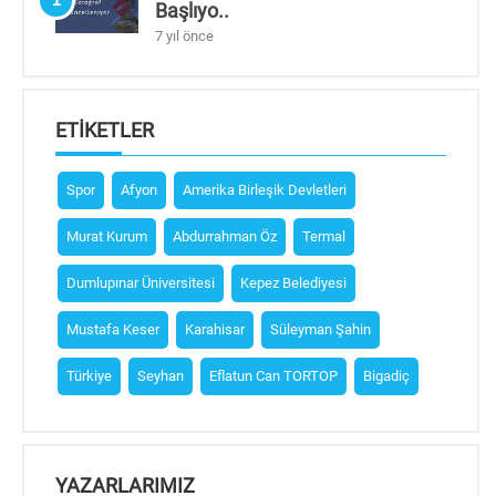
Başlıyo..
7 yıl önce
ETIKETLER
Spor
Afyon
Amerika Birleşik Devletleri
Murat Kurum
Abdurrahman Öz
Termal
Dumlupınar Üniversitesi
Kepez Belediyesi
Mustafa Keser
Karahisar
Süleyman Şahin
Türkiye
Seyhan
Eflatun Can TORTOP
Bigadiç
YAZARLARIMIZ