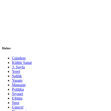
Haber
Gündem
Kültür Sanat
3. Sayfa
Yerel
Sağlık
Yaşam
Magazin
Politika
Siyaset
Eğitim
Spor
Güncel