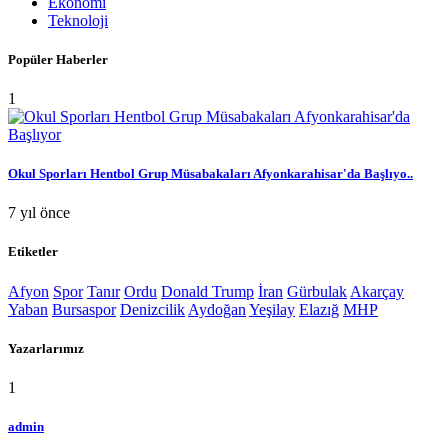
Ekonomi
Teknoloji
Popüler Haberler
1
Okul Sporları Hentbol Grup Müsabakaları Afyonkarahisar'da Başlıyo..
7 yıl önce
Etiketler
Afyon
Spor
Tanır
Ordu
Donald Trump
İran
Gürbulak
Akarçay
Yaban
Bursaspor
Denizcilik
Aydoğan
Yeşilay
Elazığ
MHP
Yazarlarımız
1
admin