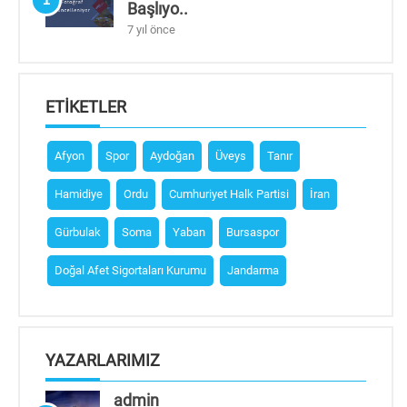
Başlıyo..
7 yıl önce
ETIKETLER
Afyon
Spor
Aydoğan
Üveys
Tanır
Hamidiye
Ordu
Cumhuriyet Halk Partisi
İran
Gürbulak
Soma
Yaban
Bursaspor
Doğal Afet Sigortaları Kurumu
Jandarma
YAZARLARIMIZ
admin