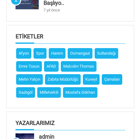
Başlıyo..
7 yıl önce
ETIKETLER
Afyon
Spor
Harem
Osmangazi
Sultandağı
Emre Tosun
AFAD
Malcolm Thomas
Metin Yalçın
Zabıta Müdürlüğü
Kuveyt
Çamalan
Gazlıgöl
Milletvekili
Mustafa Gökhan
YAZARLARIMIZ
admin