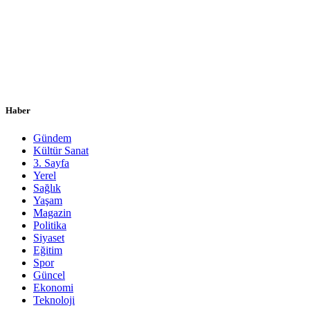
Haber
Gündem
Kültür Sanat
3. Sayfa
Yerel
Sağlık
Yaşam
Magazin
Politika
Siyaset
Eğitim
Spor
Güncel
Ekonomi
Teknoloji