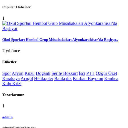
Popüler Haberler
1
Okul Sporları Hentbol Grup Müsabakaları Afyonkarahisar'da Başlıyo..
7 yıl önce
Etiketler
Spor
Afyon
Kuzu
Doğanlı
Şerife Bozkurt
İşçi
PTT
Özgür Özel
Karakaya
Acıgöl
Helikopter
Balıkçılık
Kurban Bayramı
Kanlıca
Kalp Krizi
Yazarlarımız
1
admin
admin@afyondan.net