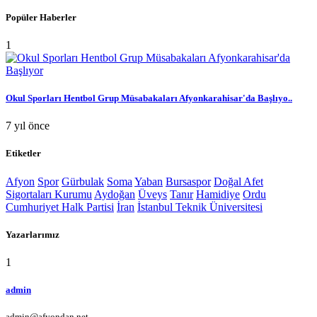
Popüler Haberler
1
Okul Sporları Hentbol Grup Müsabakaları Afyonkarahisar'da Başlıyo..
7 yıl önce
Etiketler
Afyon
Spor
Gürbulak
Soma
Yaban
Bursaspor
Doğal Afet
Sigortaları Kurumu
Aydoğan
Üveys
Tanır
Hamidiye
Ordu
Cumhuriyet Halk Partisi
İran
İstanbul Teknik Üniversitesi
Yazarlarımız
1
admin
admin@afyondan.net