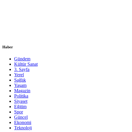
Haber
Gündem
Kültür Sanat
3. Sayfa
Yerel
Sağlık
Yaşam
Magazin
Politika
Siyaset
Eğitim
Spor
Güncel
Ekonomi
Teknoloji