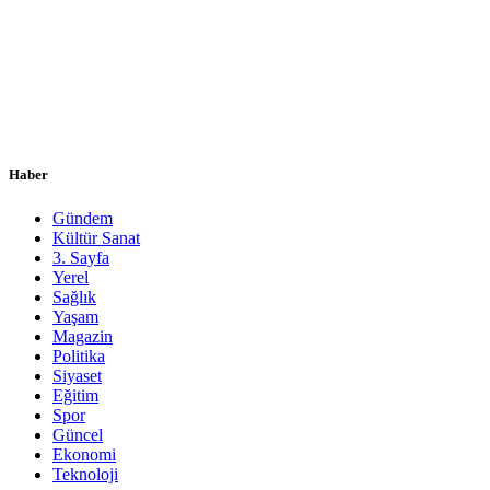
Haber
Gündem
Kültür Sanat
3. Sayfa
Yerel
Sağlık
Yaşam
Magazin
Politika
Siyaset
Eğitim
Spor
Güncel
Ekonomi
Teknoloji