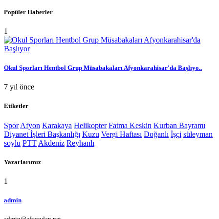
Popüler Haberler
1
Okul Sporları Hentbol Grup Müsabakaları Afyonkarahisar'da Başlıyo..
7 yıl önce
Etiketler
Spor
Afyon
Karakaya
Helikopter
Fatma Keskin
Kurban Bayramı
Diyanet İşleri Başkanlığı
Kuzu
Vergi Haftası
Doğanlı
İşçi
süleyman
soylu
PTT
Akdeniz
Reyhanlı
Yazarlarımız
1
admin
admin@afyondan.net