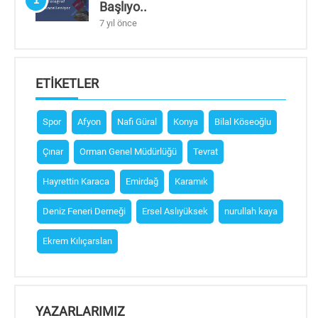
Başlıyo..
7 yıl önce
ETIKETLER
Spor
Afyon
Nafi Güral
Konya
Bilal Köseoğlu
Çınar
Orman Genel Müdürlüğü
Tevrat
Hayrettin Karaca
Emirdağ
Karamık
Deniz Feneri Derneği
Ersel Aslıyüksek
nurullah kaya
Ekrem Kılıçarslan
YAZARLARIMIZ