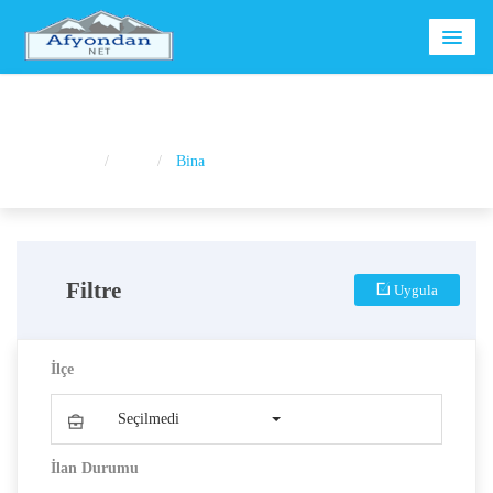
Bina
Ana Sayfa
İlan
Bina
Filtre
Uygula
İlçe
Seçilmedi
İlan Durumu