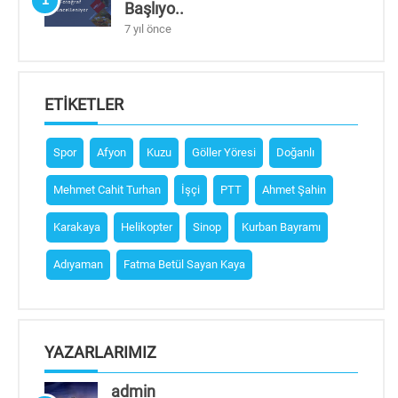
Başlıyo..
7 yıl önce
ETIKETLER
Spor
Afyon
Kuzu
Göller Yöresi
Doğanlı
Mehmet Cahit Turhan
İşçi
PTT
Ahmet Şahin
Karakaya
Helikopter
Sinop
Kurban Bayramı
Adıyaman
Fatma Betül Sayan Kaya
YAZARLARIMIZ
admin