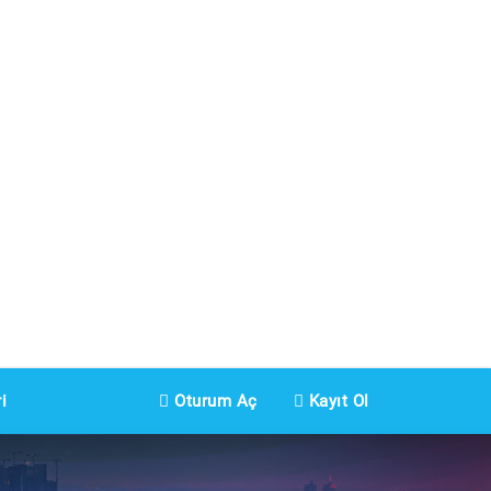
i
Oturum Aç
Kayıt Ol