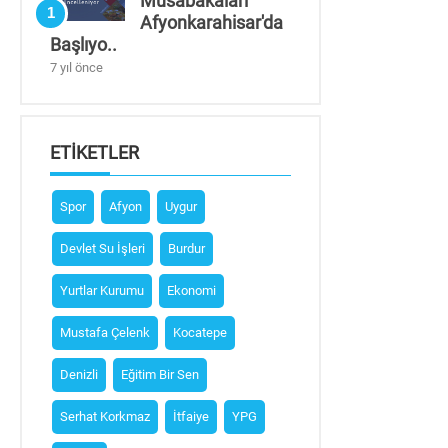
Müsabakaları
1
Afyonkarahisar'da
Başlıyo..
7 yıl önce
ETIKETLER
Spor
Afyon
Uygur
Devlet Su İşleri
Burdur
Yurtlar Kurumu
Ekonomi
Mustafa Çelenk
Kocatepe
Denizli
Eğitim Bir Sen
Serhat Korkmaz
İtfaiye
YPG