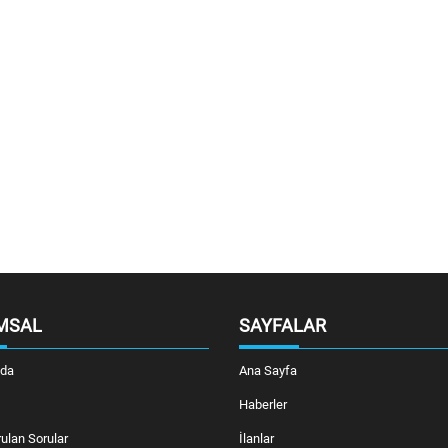
MSAL
SAYFALAR
zda
Ana Sayfa
Haberler
ulan Sorular
İlanlar