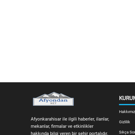
KURU
Hakkımı
Afyonkarahisar ile ilgili haberler, ilanlar,
Gizlilik
mekanlar, firmalar ve etkinlikler
Sıkça Sor
hakkında bilgi veren bir şehir portalıdır.